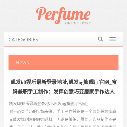
CATEGORIES
Toggle
navigat
News
凯发k8娱乐最新登录地址,凯发ag旗舰厅官网_宝
妈兼职手工制作：发挥创意巧变居家手作达人
凯发k8娱乐最新登录地址,凯发ag旗舰厅官网_
对于心灵手巧的宝妈来说，手工制作兼职是一个既能兼顾家庭
又能发挥创意的理想选择。无论是编织、烘焙、饰品制作还是