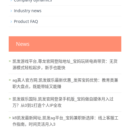
Industry news
Product FAQ
News
凯发游戏平台,尊龙官网登陆地址_宝妈玩转电商带货：无货
源模式轻松起步，新手也能快
ag真人官方网,凯发娱乐最新优惠_发挥宝妈优势：教育类兼
职大盘点，既能带娃又能赚
凯发娱乐国际,凯发官网登录手机版_宝妈做自媒体月入过
万？从0到1打造个人IP全攻
k8凯发最新网址,凯发ag平台_宝妈兼职新选择：线上客服工
作指南，时间灵活月入3