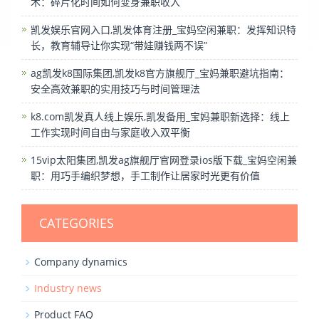
术：碎片化时间如何变身兼职收入
凯发娱乐官网入口,凯发体育注册_宝妈空闲兼职：发挥知识特
长，教育辅导让你实现“带娃赚钱两不误”
ag凯发k8国际集团,凯发k8官方旗舰厅_宝妈兼职避坑指南：
安全高效兼职的实用技巧与时间管理法
k8.com凯发真人线上娱乐,凯发备用_宝妈兼职新选择：线上
工作实现时间自由与家庭收入双平衡
15vip太阳集团,凯发ag旗舰厅官网登录ios版下载_宝妈空闲兼
职：用巧手编织梦想，手工制作让居家时光更有价值
CATEGORIES
Company dynamics
Industry news
Product FAQ