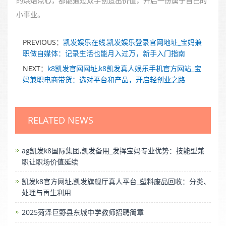
的烘焙点心，都能通过双手创造出价值，开启一份属于自己的
小事业。
PREVIOUS：
凯发娱乐在线,凯发娱乐登录官网地址_宝妈兼
职做自媒体：记录生活也能月入过万，新手入门指南
NEXT：
k8凯发官网网址,k8凯发真人娱乐手机官方网站_宝
妈兼职电商带货：选对平台和产品，开启轻创业之路
RELATED NEWS
ag凯发k8国际集团,凯发备用_发挥宝妈专业优势：技能型兼
职让职场价值延续
凯发k8官方网址,凯发旗舰厅真人平台_塑料废品回收：分类、
处理与再生利用
2025菏泽巨野县东城中学教师招聘简章