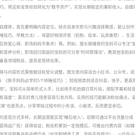
巧，将这些宝贵经验转化为“数字资产”，实现长期稳定的兼职收入。自媒
。
自媒体，首先要明确内容定位。结合自身优势与兴趣选择赛道，能让创作
睡技巧、早教方法）、母婴好物测评类（奶粉、绘本、玩具推荐）、生活
后恢复心得、职场妈妈平衡术）等。例如，擅长做辅食的宝妈可以专注“宝
和营养分析；职场回归家庭的宝妈则可分享“时间管理法”，教其他宝妈
垂直领域粉丝，提高变现转化率。
择与内容形式需根据目标受众调整。图文类内容适合小红书、公众号，适合
》《新手妈妈必学的5个哄睡技巧》；短视频类则适合抖音、快手，更直观展
房”。宝妈可从简单形式入手，比如用手机拍摄日常片段，搭配字幕和轻
有温度”：真实的育儿场景容易引发共鸣，实用的技巧能解决粉丝痛点，
完美”也是亮点，分享带娃过程中的小失误、小崩溃，反而更显亲切。
的变现方式多样，长期运营能实现“睡后收入”。初期可通过平台流量分
婴用品广告）获得收益；粉丝积累到一定规模后，可推出付费内容（如辅
淘宝店销售自有品牌产品（如定制辅食工具、宝妈手作周边）。一位在小红