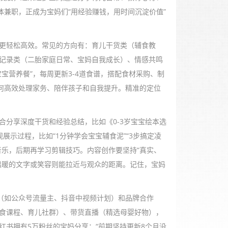
体兼职，正成为宝妈们“用经验赚钱，用时间沉淀价值”
更轻松高效。常见的方向有：育儿干货类（辅食教
记录类（二胎家庭日常、宝妈自我成长）、情感共鸣
宝营养餐”，每周更新3-4道食谱，搭配食材采购、制
如何高效处理家务、陪伴孩子和自我提升。精准的定位
分享深度干货和经验总结，比如《0-3岁宝宝绘本选
示过程，比如“1分钟学会宝宝辅食泥”“3步搞定凌
音乐，后期再学习剪辑技巧。内容创作要坚持“真实、
温暖的文字或笑容则能拉近与观众的距离。记住，宝妈
成（如公众号流量主、抖音中视频计划）和品牌合作
食课程、育儿社群）、带货直播（精选母婴好物），
书拥有5万粉丝的宝妈分享：“前期坚持更新8个月没