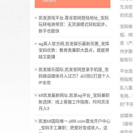
News
生活技
的优选
凯发游戏平台,尊龙官网登陆地址_宝妈
玩转电商带货：无货源模式轻松起步，
宝妈做
新手也能快
程、哄
类（产
ag真人官方网,凯发娱乐最新优惠_发挥
宝妈优势：教育类兼职大盘点，既能带
作步骤
娃又能赚
能吸引
凯发娱乐国际,凯发官网登录手机版_宝
平台选
妈做自媒体月入过万？从0到1打造个人
购指南
IP全攻
乱儿童
k8凯发最新网址,凯发ag平台_宝妈兼职
有用、
新选择：线上客服工作指南，时间灵活
的“不
月入3
自媒体
凯发k8国际唯一,d88.com尊龙开户中心
（接母
_宝妈手工兼职：把爱好变成收入，这
或开设