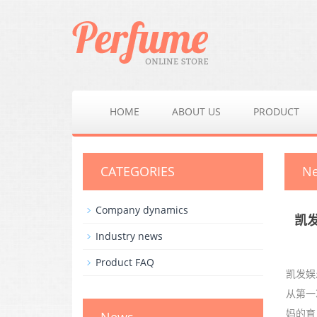
HOME
ABOUT US
PRODUCT
CATEGORIES
N
Company dynamics
凯
Industry news
Product FAQ
凯发娱
从第一
妈的育