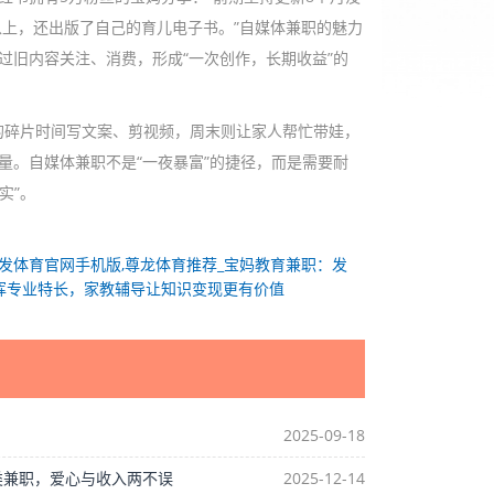
以上，还出版了自己的育儿电子书。”自媒体兼职的魅力
过旧内容关注、消费，形成“一次创作，长期收益”的
后的碎片时间写文案、剪视频，周末则让家人帮忙带娃，
量。自媒体兼职不是“一夜暴富”的捷径，而是需要耐
实”。
发体育官网手机版,尊龙体育推荐_宝妈教育兼职：发
挥专业特长，家教辅导让知识变现更有价值
2025-09-18
务类兼职，爱心与收入两不误
2025-12-14