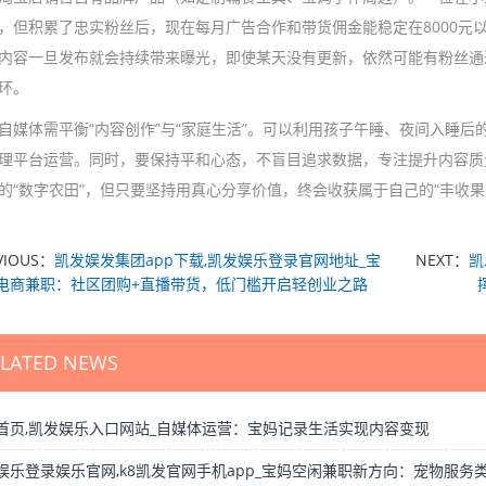
，但积累了忠实粉丝后，现在每月广告合作和带货佣金能稳定在8000元
内容一旦发布就会持续带来曝光，即使某天没有更新，依然可能有粉丝通
环。
自媒体需平衡“内容创作”与“家庭生活”。可以利用孩子午睡、夜间入睡
理平台运营。同时，要保持平和心态，不盲目追求数据，专注提升内容质
的“数字农田”，但只要坚持用真心分享价值，终会收获属于自己的“丰收果
VIOUS：
凯发娱发集团app下载,凯发娱乐登录官网地址_宝
NEXT：
凯
电商兼职：社区团购+直播带货，低门槛开启轻创业之路
ELATED NEWS
首页,凯发娱乐入口网站_自媒体运营：宝妈记录生活实现内容变现
娱乐登录娱乐官网,k8凯发官网手机app_宝妈空闲兼职新方向：宠物服