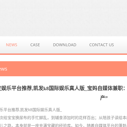
NEWS
CASE
DOWNLOAD
CONTACT US
ews
发娱乐平台推荐,凯发k8国际娱乐真人版_宝妈自媒体兼职
产”
乐平台推荐,凯发k8国际娱乐真人版_
次给宝宝换尿布的手忙脚乱，到辅食添加时的花样百出；从陪孩子读绘本的温馨时
儿之路，本身就是一座充满宝藏的经验库。如今，随着自媒体平台的蓬勃