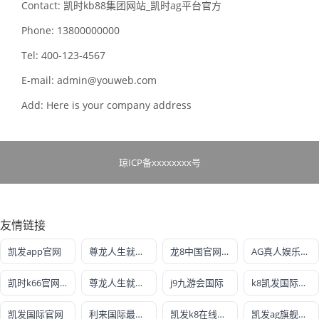
Contact: 凯时kb88集团网站_凯时ag平台官方
Phone: 13800000000
Tel: 400-123-4567
E-mail: admin@youweb.com
Add: Here is your company address
琼ICP备xxxxxxxx号
友情链接
凯发app官网
尊龙人生就是博手
龙8中国官网唯一入口
AG真人娱乐凯发k8
凯时k66官网入口
尊龙人生就是搏平台
j9九游会国际
k8凯发国际官网
凯发国际官网
利来国际最给力的中文博彩
凯发k8在线下载
凯发ag旗舰厅登陆