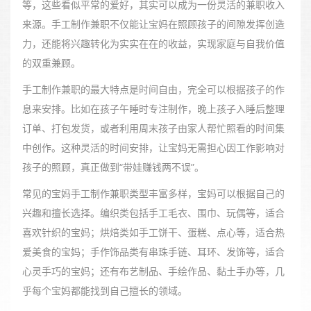
等，这些看似平常的爱好，其实可以成为一份灵活的兼职收入
来源。手工制作兼职不仅能让宝妈在照顾孩子的间隙发挥创造
力，还能将兴趣转化为实实在在的收益，实现家庭与自我价值
的双重兼顾。
手工制作兼职的最大特点是时间自由，完全可以根据孩子的作
息来安排。比如在孩子午睡时专注制作，晚上孩子入睡后整理
订单、打包发货，或者利用周末孩子由家人帮忙照看的时间集
中创作。这种灵活的时间安排，让宝妈无需担心因工作影响对
孩子的照顾，真正做到“带娃赚钱两不误”。
常见的宝妈手工制作兼职类型丰富多样，宝妈可以根据自己的
兴趣和擅长选择。编织类包括手工毛衣、围巾、玩偶等，适合
喜欢针织的宝妈；烘焙类如手工饼干、蛋糕、点心等，适合热
爱美食的宝妈；手作饰品类有串珠手链、耳环、发饰等，适合
心灵手巧的宝妈；还有布艺制品、手绘作品、黏土手办等，几
乎每个宝妈都能找到自己擅长的领域。