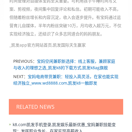
时间管理对自媒体宝妈至关重要。可利用孩子午睡时间写文
案、剪视频，夜间集中回复评论和私信。初期可能收入不高，
但随着粉丝增长和内容沉淀，收入会逐步提升。有宝妈通过运
营育儿自媒体，半年内粉丝突破10万，月均收入超万元，不仅
实现经济独立，还结识了众多志同道合的妈妈朋友。
_凯发app官方网站首页,凯发国际天生赢家
PREVIOUS：
宝妈空闲兼职新选择：线上客服，兼顾家庭
与收入的理想之选_凯发k8的下载方式,凯发k8ag旗舰
NEXT：
宝妈电商带货兼职：轻投入高灵活，在家也能实现
经济独立_www.wd8888.com,凯发k8一触即发
RELATED NEWS
k8.com凯发手机登录,凯发娱乐最新优惠_宝妈兼职技能变
现：发挥职业专长，在家实现高薪收入