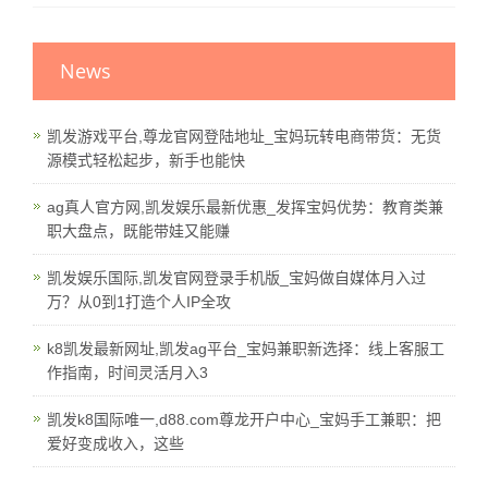
News
凯发游戏平台,尊龙官网登陆地址_宝妈玩转电商带货：无货
源模式轻松起步，新手也能快
ag真人官方网,凯发娱乐最新优惠_发挥宝妈优势：教育类兼
职大盘点，既能带娃又能赚
凯发娱乐国际,凯发官网登录手机版_宝妈做自媒体月入过
万？从0到1打造个人IP全攻
k8凯发最新网址,凯发ag平台_宝妈兼职新选择：线上客服工
作指南，时间灵活月入3
凯发k8国际唯一,d88.com尊龙开户中心_宝妈手工兼职：把
爱好变成收入，这些