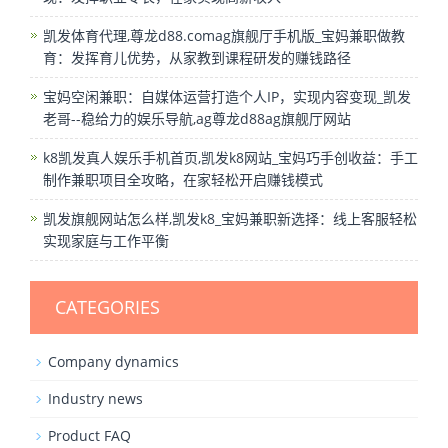
凯发体育代理,尊龙d88.comag旗舰厅手机版_宝妈兼职做教
育：发挥育儿优势，从家教到课程研发的赚钱路径
宝妈空闲兼职：自媒体运营打造个人IP，实现内容变现_凯发
老哥--稳给力的娱乐导航,ag尊龙d88ag旗舰厅网站
k8凯发真人娱乐手机首页,凯发k8网站_宝妈巧手创收益：手工
制作兼职项目全攻略，在家轻松开启赚钱模式
凯发旗舰网站怎么样,凯发k8_宝妈兼职新选择：线上客服轻松
实现家庭与工作平衡
CATEGORIES
Company dynamics
Industry news
Product FAQ